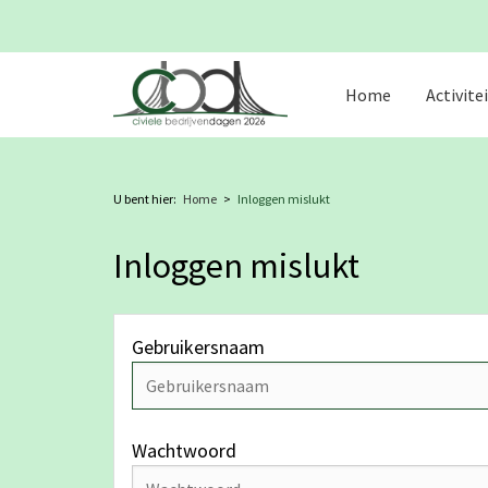
Home
Activite
Switch to:
English
U bent hier:
Home
Inloggen mislukt
Inloggen mislukt
Gebruikersnaam
Wachtwoord