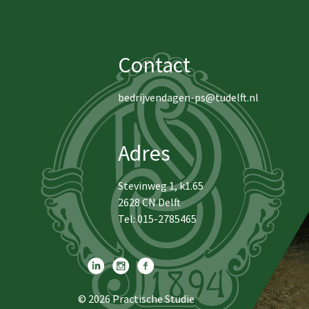
Contact
bedrijvendagen-ps@tudelft.nl
Adres
Stevinweg 1, k1.65
2628 CN Delft
Tel: 015-2785465
© 2026
Practische Studie